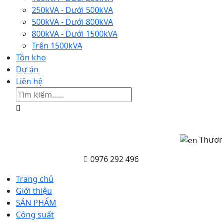
250kVA - Dưới 500kVA
500kVA - Dưới 800kVA
800kVA - Dưới 1500kVA
Trên 1500kVA
Tồn kho
Dự án
Liên hệ
Thương hi
0976 292 496
Trang chủ
Giới thiệu
SẢN PHẨM
Công suất