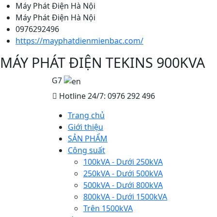
Máy Phát Điện Hà Nội
100kVA - Dưới 250kVA
Máy Phát Điện Hà Nội
0976292496
250kVA - Dưới 500kVA
https://mayphatdienmienbac.com/
500kVA - Dưới 800kVA
MÁY PHÁT ĐIỆN TEKINS 900KVA
800kVA - Dưới 1500kVA
t điện UK/G7
Hotline 24/7: 0976 292 496
Trên 1500kVA
Trang chủ
Giới thiệu
SẢN PHẨM
Công suất
100kVA - Dưới 250kVA
250kVA - Dưới 500kVA
500kVA - Dưới 800kVA
800kVA - Dưới 1500kVA
Trên 1500kVA