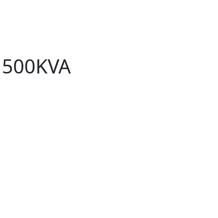
 500KVA
Th