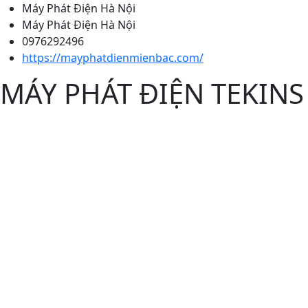
Máy Phát Điện Hà Nội
100kVA - Dưới 250kVA
Máy Phát Điện Hà Nội
0976292496
250kVA - Dưới 500kVA
https://mayphatdienmienbac.com/
500kVA - Dưới 800kVA
MÁY PHÁT ĐIỆN TEKINS
800kVA - Dưới 1500kVA
Trên 1500kVA