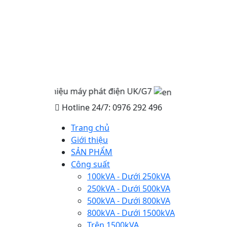
ương hiệu máy phát điện UK/G7
Hotline 24/7: 0976 292 496
Trang chủ
Giới thiệu
SẢN PHẨM
Công suất
100kVA - Dưới 250kVA
250kVA - Dưới 500kVA
500kVA - Dưới 800kVA
800kVA - Dưới 1500kVA
Trên 1500kVA