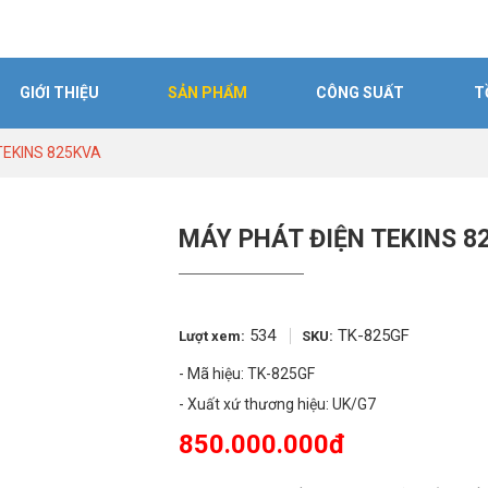
GIỚI THIỆU
SẢN PHẨM
CÔNG SUẤT
T
TEKINS 825KVA
MÁY PHÁT ĐIỆN TEKINS 8
534
TK-825GF
Lượt xem:
SKU:
- Mã hiệu: TK-825GF
- Xuất xứ thương hiệu: UK/G7
850.000.000đ