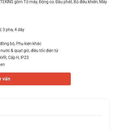
TEKINS gồm Tổ máy, Động cơ, Đầu phát, Bộ điều khiển; Máy
, 3 pha, 4 dây
đồng bộ, Phụ kiện khác
nước & quạt gió, điều tốc điện tử
AVR, Cấp H, IP23
gen
ư vấn