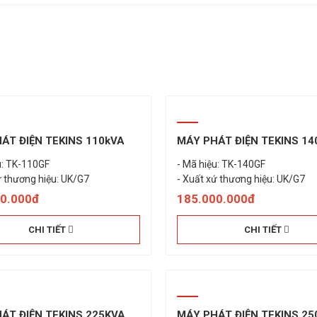
ÁT ĐIỆN TEKINS 110kVA
MÁY PHÁT ĐIỆN TEKINS 14
u: TK-110GF
- Mã hiệu: TK-140GF
ứ thương hiệu: UK/G7
- Xuất xứ thương hiệu: UK/G7
00.000đ
185.000.000đ
CHI TIẾT
CHI TIẾT
ÁT ĐIỆN TEKINS 225KVA
MÁY PHÁT ĐIỆN TEKINS 25