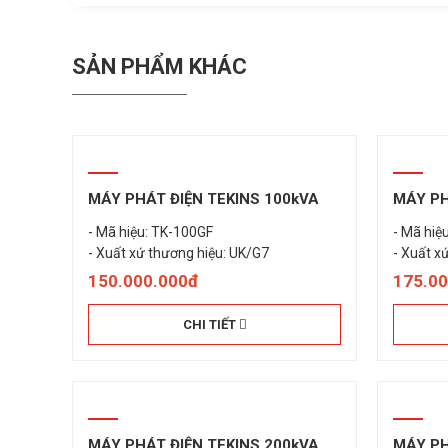
SẢN PHẨM KHÁC
MÁY PHÁT ĐIỆN TEKINS 100kVA
MÁY PH
- Mã hiệu: TK-100GF
- Mã hiệ
- Xuất xứ thương hiệu: UK/G7
- Xuất x
150.000.000đ
175.0
CHI TIẾT
MÁY PHÁT ĐIỆN TEKINS 200kVA
MÁY PH