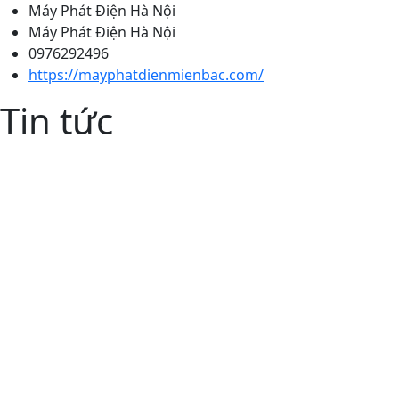
Máy Phát Điện Hà Nội
100kVA - Dưới 250kVA
Máy Phát Điện Hà Nội
0976292496
250kVA - Dưới 500kVA
https://mayphatdienmienbac.com/
500kVA - Dưới 800kVA
Tin tức
800kVA - Dưới 1500kVA
Trên 1500kVA