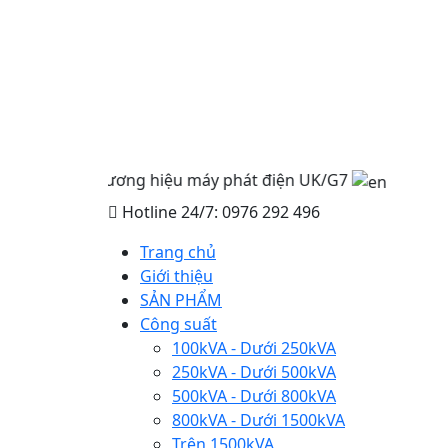
Thương hiệu máy phát điện UK/G7
Hotline 24/7: 0976 292 496
Trang chủ
Giới thiệu
SẢN PHẨM
Công suất
100kVA - Dưới 250kVA
250kVA - Dưới 500kVA
500kVA - Dưới 800kVA
800kVA - Dưới 1500kVA
Trên 1500kVA