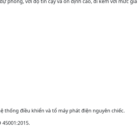
ự phòng, với độ tin cậy và ổn định cao, đi kèm với mức giá
hệ thống điều khiển và tổ máy phát điện nguyên chiếc.
O 45001:2015.